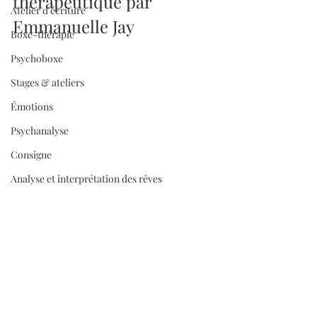
thérapeutique par 
Atelier d'écriture
Emmanuelle Jay
Boxe-thérapie
Psychoboxe
Stages & ateliers
Émotions
Psychanalyse
Consigne
Analyse et interprétation des rêves