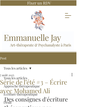
Fixer un RDV
Post
Tous les articles
7 août 2025
Tous les articles
Série de l’été #3 – Écrire
Approche thérapeutique
avec Mohamed Ali
Écriture thérapeutique
Des consignes d'écriture 
Deuil