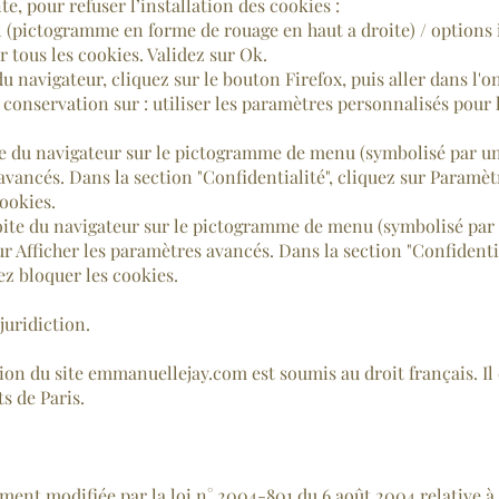
e, pour refuser l’installation des cookies :
l (pictogramme en forme de rouage en haut a droite) / options 
r tous les cookies. Validez sur Ok.
du navigateur, cliquez sur le bouton Firefox, puis aller dans l'o
 conservation sur : utiliser les paramètres personnalisés pour 
ite du navigateur sur le pictogramme de menu (symbolisé par u
avancés. Dans la section "Confidentialité", cliquez sur Paramè
ookies.
ite du navigateur sur le pictogramme de menu (symbolisé par t
 Afficher les paramètres avancés. Dans la section "Confidentia
ez bloquer les cookies.
juridiction.
ation du site emmanuellejay.com est soumis au droit français. Il 
s de Paris.
mment modifiée par la loi n° 2004-801 du 6 août 2004 relative à 