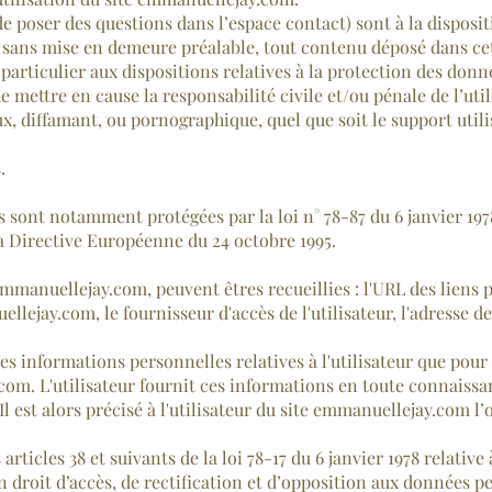
 de poser des questions dans l’espace contact) sont à la dispos
r, sans mise en demeure préalable, tout contenu déposé dans cet
 particulier aux dispositions relatives à la protection des don
de mettre en cause la responsabilité civile et/ou pénale de l’ut
ux, diffamant, ou pornographique, quel que soit le support util
.
sont notamment protégées par la loi n° 78-87 du 6 janvier 1978
 la Directive Européenne du 24 octobre 1995.
 emmanuellejay.com, peuvent êtres recueillies : l'URL des liens 
ellejay.com, le fournisseur d'accès de l'utilisateur, l'adresse d
des informations personnelles relatives à l'utilisateur que pour
com. L'utilisateur fournit ces informations en toute connaiss
Il est alors précisé à l'utilisateur du site emmanuellejay.com l
icles 38 et suivants de la loi 78-17 du 6 janvier 1978 relative 
’un droit d’accès, de rectification et d’opposition aux données 