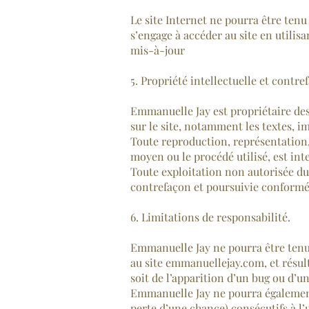
Le site Internet ne pourra être tenu 
s’engage à accéder au site en utilis
mis-à-jour
5. Propriété intellectuelle et contre
Emmanuelle Jay est propriétaire des 
sur le site, notamment les textes, im
Toute reproduction, représentation, 
moyen ou le procédé utilisé, est int
Toute exploitation non autorisée du
contrefaçon et poursuivie conformém
6. Limitations de responsabilité.
Emmanuelle Jay ne pourra être tenue 
au site emmanuellejay.com, et résult
soit de l’apparition d’un bug ou d’u
Emmanuelle Jay ne pourra également
perte d’une chance) consécutifs à l’