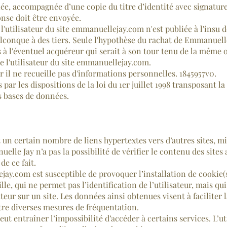
ée, accompagnée d’une copie du titre d’identité avec signature 
onse doit être envoyée.
utilisateur du site emmanuellejay.com n'est publiée à l'insu de 
conque à des tiers. Seule l'hypothèse du rachat de Emmanuelle 
 à l'éventuel acquéreur qui serait à son tour tenu de la même 
e l'utilisateur du site emmanuellejay.com.
ar il ne recueille pas d'informations personnelles. 1845957v0.
ar les dispositions de la loi du 1er juillet 1998 transposant la
es bases de données.
un certain nombre de liens hypertextes vers d’autres sites, mis
e Jay n’a pas la possibilité de vérifier le contenu des sites a
e ce fait.
jay.com est susceptible de provoquer l’installation de cookie(s)
ille, qui ne permet pas l’identification de l’utilisateur, mais q
teur sur un site. Les données ainsi obtenues visent à faciliter l
tre diverses mesures de fréquentation.
eut entraîner l’impossibilité d’accéder à certains services. L’u