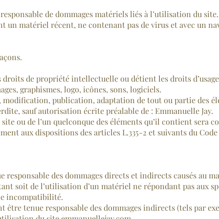
responsable de dommages matériels liés à l’utilisation du site. D
ant un matériel récent, ne contenant pas de virus et avec un n
façons.
droits de propriété intellectuelle ou détient les droits d’usage
ages, graphismes, logo, icônes, sons, logiciels.
modification, publication, adaptation de tout ou partie des élé
erdite, sauf autorisation écrite préalable de : Emmanuelle Jay.
 site ou de l’un quelconque des éléments qu’il contient sera 
ent aux dispositions des articles L.335-2 et suivants du Code d
responsable des dommages directs et indirects causés au matéri
ant soit de l’utilisation d’un matériel ne répondant pas aux sp
ne incompatibilité.
 être tenue responsable des dommages indirects (tels par ex
utilisation du site emmanuellejay.com.