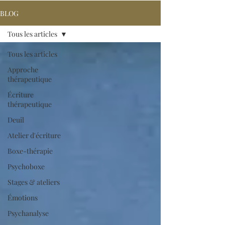
BLOG
Tous les articles
Tous les articles
Approche
thérapeutique
Écriture
thérapeutique
Deuil
Atelier d'écriture
Boxe-thérapie
Psychoboxe
Stages & ateliers
Émotions
Psychanalyse