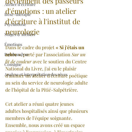
deviennent des passeurs 
Atelier d'écriture
d'émotions : un atelier 
Boxe-thérapie
d'écriture à l'institut de 
Psychoboxe
neurologie
Stages & ateliers
Émotions
Dans le cadre du projet 
« Si j'étais un 
arbre »
, porté par l'association 
Sur un 
Psychanalyse
lit de couleur
 avec le soutien du Centre 
Consigne
National du Livre, j'ai eu le plaisir 
Analyse et interprétation des rêves
d'animer un atelier d'écriture poétique 
au sein du service de neurologie adulte 
de l'hôpital de la Pitié-Salpêtrière.
Cet atelier a réuni quatre jeunes 
adultes hospitalisés ainsi que plusieurs 
membres de l'équipe soignante. 
Ensemble, nous avons créé un espace 