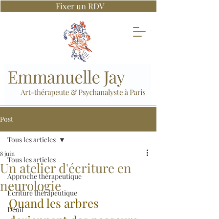
Fixer un RDV
Post
Tous les articles
8 juin
Tous les articles
Un atelier d'écriture en
Approche thérapeutique
neurologie
Écriture thérapeutique
Quand les arbres 
Deuil