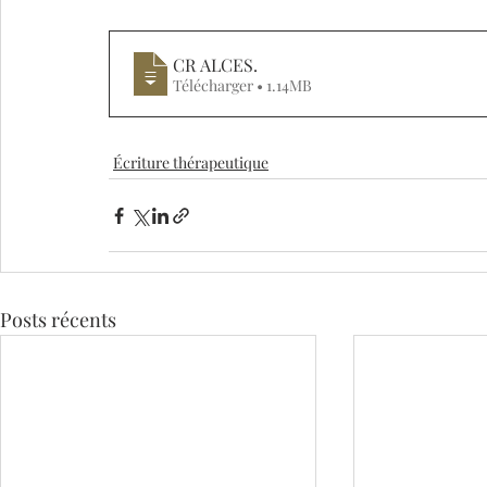
CR ALCES
.
Télécharger • 1.14MB
Écriture thérapeutique
Posts récents