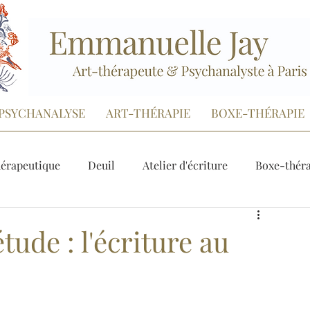
PSYCHANALYSE
ART-THÉRAPIE
BOXE-THÉRAPIE
hérapeutique
Deuil
Atelier d'écriture
Boxe-thér
sychanalyse
Consigne
tude : l'écriture au