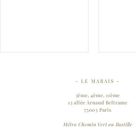
- LE MARAIS -
3ème, 4ème, 11ème
13 allée Arnaud Beltrame
Séance 2 haï-coup thérapie
75003 Paris
L'écriture t
Carnet Psy
Métro Chemin Vert ou Bastille