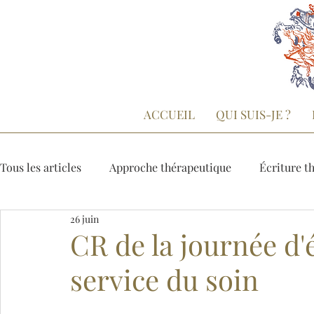
ACCUEIL
QUI SUIS-JE ?
Tous les articles
Approche thérapeutique
Écriture t
26 juin
Psychoboxe
Stages & ateliers
Émotions
P
CR de la journée d'é
service du soin
Analyse et interprétation des rêves