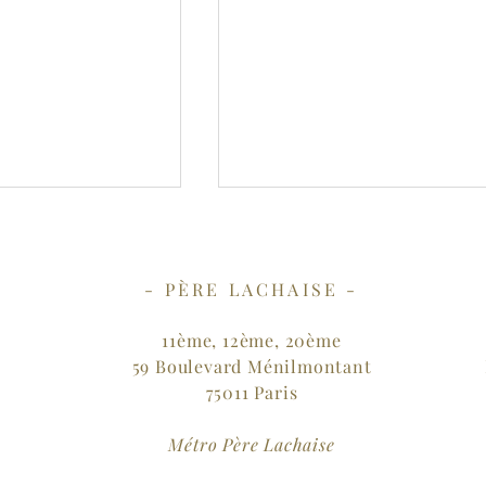
- PÈRE LACHAISE -
11ème, 12ème, 20ème
Le pouvoir des haïkus
59 Boulevard Ménilmontant
75011 Paris
hérapeutique dans
Métro Père Lachaise