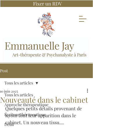
Fixer un RDV
Post
Tous les articles
10 juin 2025
Tous les articles
Nouveauté dans le cabinet
Approche thérapeutique
Quelques petits détails provenant de 
Écriture thérapeutique
Kyoto font leur apparition dans le 
cabinet. Un nouveau tissu....
Deuil