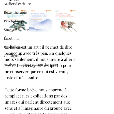
Atelier d'écriture
Boxe-thérapie
Psychoboxe
Stages & ateliers
Émotions
Le haïku est un art : il permet de dire 
Psychanalyse
beaucoup avec très peu. En quelques 
Consigne
mots seulement, il nous invite à aller à 
Analyse et interprétation des rêves
l'essentiel, à élaguer le superflu pour 
ne conserver que ce qui est vivant, 
juste et nécessaire. 
Cette forme brève nous apprend à 
remplacer les explications par des 
images qui parlent directement aux 
sens et à l'imaginaire du groupe avec 