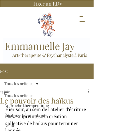
Fixer un RDV
Post
Tous les articles
23 juin
Tous les articles
Le pouvoir des haïkus
Approche thérapeutique
Hier soir, au sein de l'atelier d'écriture 
Écriture thérapeutique
chez Empreintes : la création 
collective de haïkus pour terminer 
Deuil
l'année. 