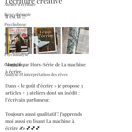
l'écriture créative
Atelier d'écriture
Boxe-thérapie
Il est là !!!
Psychoboxe
Stages & ateliers
Émotions
Psychanalyse
Magnifique Hors-Série de La machine 
Consigne
à écrire.
Analyse et interprétation des rêves
Dans « le goût d’écrire » je propose 3 
articles + 3 ateliers dont un inédit : 
l’écrivain parfumeur.
Toujours aussi qualitatif ! J’apprends 
moi aussi en lisant La machine à 
écrire ✍️ 💕💕💕