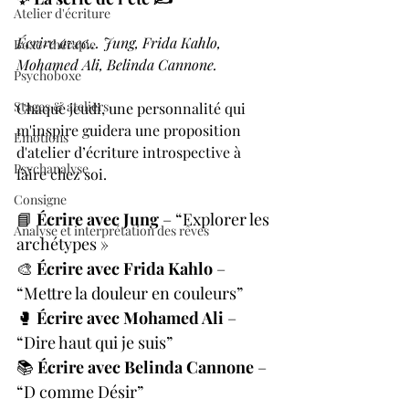
Atelier d'écriture
Écrire avec… Jung, Frida Kahlo, 
Boxe-thérapie
Mohamed Ali, Belinda Cannone. 
Psychoboxe
Stages & ateliers
Chaque jeudi, une personnalité qui 
m'inspire guidera une proposition 
Émotions
d'atelier d’écriture introspective à 
Psychanalyse
faire chez soi.
Consigne
📘 
Écrire avec Jung
 – “Explorer les 
Analyse et interprétation des rêves
archétypes »
🎨 
Écrire avec Frida Kahlo
 – 
“Mettre la douleur en couleurs”
🥊 
Écrire avec Mohamed Ali
 – 
“Dire haut qui je suis”
📚 
Écrire avec Belinda Cannone
 – 
“D comme Désir”