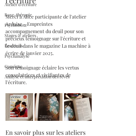
l'écriture
Atelier d'écriture
Boxe-thérapie
Merci à Alice participante de l'atelier 
Ardoise - Empreintes 
Psychoboxe
accompagnement du deuil pour son 
Stages & ateliers
précieux témoignage sur l'écriture et 
le deuil dans le magazine La machine à 
Émotions
écrire de janvier 2025.
Psychanalyse
Consigne
Son témoignage éclaire les vertus 
consolatrices et vivifiantes de 
Analyse et interprétation des rêves
l'écriture.
En savoir plus sur les ateliers 