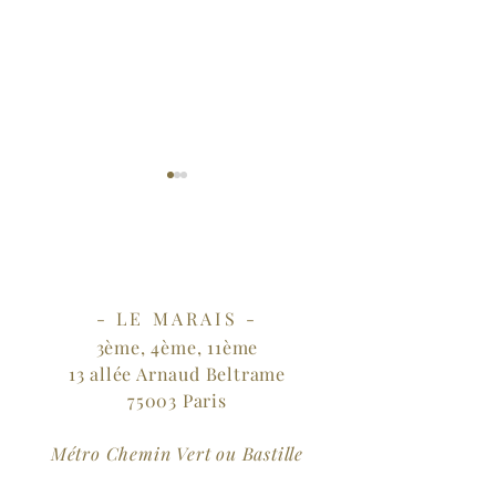
- LE MARAIS -
3ème, 4ème, 11ème
Séance 1 les haïkus à la
Quand Raymond
13 allée Arnaud Beltrame
plage
raconte sa psyc
75003 Paris
en vers
Métro Chemin Vert ou Bastille